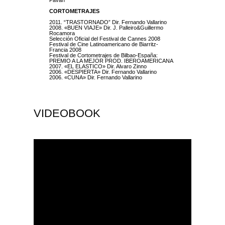
Paván
CORTOMETRAJES
2011. “TRASTORNADO” Dir. Fernando Vallarino
2008. «BUEN VIAJE» Dir. J. Palleiro&Guillermo
Rocamora
Selección Oficial del Festival de Cannes 2008
Festival de Cine Latinoamericano de Biarritz-
Francia 2008
Festival de Cortometrajes de Bilbao-España:
PREMIO A LA MEJOR PROD. IBEROAMERICANA
2007. «EL ELASTICO» Dir. Alvaro Zinno
2006. «DESPIERTA» Dir. Fernando Vallarino
2006. «CUNA» Dir. Fernando Vallarino
VIDEOBOOK